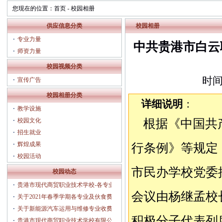
您现在的位置：
首页
-
校园相册
供应信息分类
校园相册
专业力量
中共贵港市白云
师资力量
校园视频分类
时间：
宣传广告
校园相册分类
详细说明
：
教学设施
校园文化
根据《中国共
招生就业
辉煌成果
行条例》等规定
校园活动
市民办学校党委
校园动态
贵港市现代商贸职业技术学校-各专业人
会议由杨继孟校
才培养方案（2025年3月修订）
关于2021年春季学期各专业及伙食费收
费的公示
关于新能源汽车运用与维修专业收费的
积极分子代表列
公示
贵港市现代商贸职业技术学校有限公司