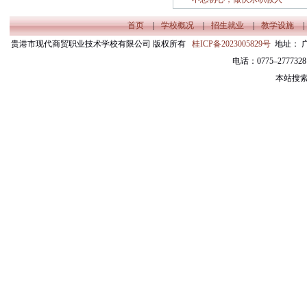
——贵港市白云职业技术学
首页
|
学校概况
|
招生就业
|
教学设施
|
校2018年秋季期教师校本培
贵港市现代商贸职业技术学校有限公司 版权所有
桂ICP备2023005829号
地址： 
电话：0775–27773
训
本站搜索